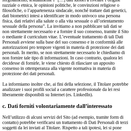
razziale o etnica, le opinioni politiche, le convinzioni religiose o
filosofiche, o l’appartenenza sindacale, nonché trattare dati genetici,
dati biometrici intesi a identificare in modo univoco una persona
fisica, dati relativi alla salute o alla vita sessuale o all’orientamento
sessuale della persona”. La invitiamo a non pubblicare tali dati se
non strettamente necessario e a fornire il suo consenso, tramite il Sito
o mediante il curriculum vitae. L’eventuale trattamento di tali Dati
Personali avviene sulla base del suo consenso e in conformità alle
autorizzazioni pro tempore vigenti in materia di protezione dei dati
personali. In merito, se non strettamente necessario le chiediamo di
non fornire tale tipo di informazioni. In caso contrario, qualora lei
decidesse di fornirle, le viene chiesto di rilasciare un apposito
consenso in ottemperanza alla vigente normativa in materia di
protezione dei dati personali.
La informiamo inoltre che, ai fini della selezione, il Titolare potrebbe
analizzare i suoi profili social a carattere professionale da lei resi
liberamente disponibili su Internet (es. LinkedIn).
c. Dati forniti volontariamente dall’interessato
Nell’utilizzo di alcuni servizi del Sito (ad esempio, tramite form di
contatto) potrebbe verificarsi un trattamento di Dati Personali di terzi
soggetti da lei inviati al Titolare. Rispetto a tali ipotesi, lei si pone