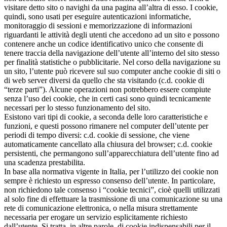
visitare detto sito o navighi da una pagina all’altra di esso. I cookie,
quindi, sono usati per eseguire autenticazioni informatiche,
monitoraggio di sessioni e memorizzazione di informazioni
riguardanti le attività degli utenti che accedono ad un sito e possono
contenere anche un codice identificativo unico che consente di
tenere traccia della navigazione dell’utente all’interno del sito stesso
per finalità statistiche o pubblicitarie. Nel corso della navigazione su
un sito, l’utente può ricevere sul suo computer anche cookie di siti o
di web server diversi da quello che sta visitando (c.d. cookie di
“terze parti”). Alcune operazioni non potrebbero essere compiute
senza l’uso dei cookie, che in certi casi sono quindi tecnicamente
necessari per lo stesso funzionamento del sito.
Esistono vari tipi di cookie, a seconda delle loro caratteristiche e
funzioni, e questi possono rimanere nel computer dell’utente per
periodi di tempo diversi: c.d. cookie di sessione, che viene
automaticamente cancellato alla chiusura del browser; c.d. cookie
persistenti, che permangono sull’apparecchiatura dell’utente fino ad
una scadenza prestabilita.
In base alla normativa vigente in Italia, per l’utilizzo dei cookie non
sempre è richiesto un espresso consenso dell’utente. In particolare,
non richiedono tale consenso i “cookie tecnici”, cioè quelli utilizzati
al solo fine di effettuare la trasmissione di una comunicazione su una
rete di comunicazione elettronica, o nella misura strettamente
necessaria per erogare un servizio esplicitamente richiesto
dall’utente. Si tratta, in altre parole, di cookie indispensabili per il