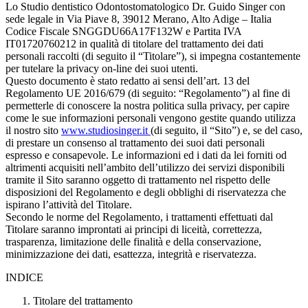
Lo Studio dentistico Odontostomatologico Dr. Guido Singer con
sede legale in Via Piave 8, 39012 Merano, Alto Adige – Italia
Codice Fiscale SNGGDU66A17F132W e Partita IVA
IT01720760212 in qualità di titolare del trattamento dei dati
personali raccolti (di seguito il “Titolare”), si impegna costantemente
per tutelare la privacy on-line dei suoi utenti.
Questo documento è stato redatto ai sensi dell’art. 13 del
Regolamento UE 2016/679 (di seguito: “Regolamento”) al fine di
permetterle di conoscere la nostra politica sulla privacy, per capire
come le sue informazioni personali vengono gestite quando utilizza
il nostro sito
www.studiosinger.it
(di seguito, il “Sito”) e, se del caso,
di prestare un consenso al trattamento dei suoi dati personali
espresso e consapevole. Le informazioni ed i dati da lei forniti od
altrimenti acquisiti nell’ambito dell’utilizzo dei servizi disponibili
tramite il Sito saranno oggetto di trattamento nel rispetto delle
disposizioni del Regolamento e degli obblighi di riservatezza che
ispirano l’attività del Titolare.
Secondo le norme del Regolamento, i trattamenti effettuati dal
Titolare saranno improntati ai principi di liceità, correttezza,
trasparenza, limitazione delle finalità e della conservazione,
minimizzazione dei dati, esattezza, integrità e riservatezza.
INDICE
Titolare del trattamento