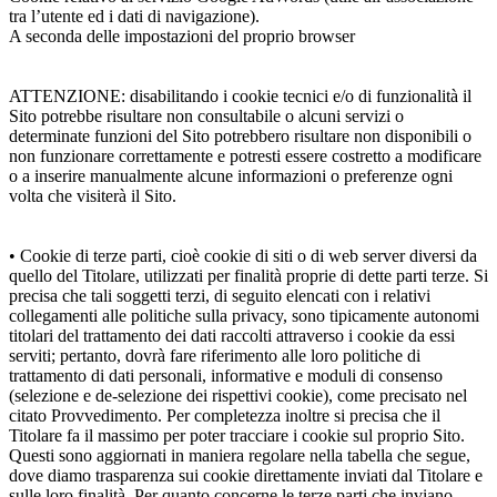
tra l’utente ed i dati di navigazione).
A seconda delle impostazioni del proprio browser
ATTENZIONE: disabilitando i cookie tecnici e/o di funzionalità il
Sito potrebbe risultare non consultabile o alcuni servizi o
determinate funzioni del Sito potrebbero risultare non disponibili o
non funzionare correttamente e potresti essere costretto a modificare
o a inserire manualmente alcune informazioni o preferenze ogni
volta che visiterà il Sito.
• Cookie di terze parti, cioè cookie di siti o di web server diversi da
quello del Titolare, utilizzati per finalità proprie di dette parti terze. Si
precisa che tali soggetti terzi, di seguito elencati con i relativi
collegamenti alle politiche sulla privacy, sono tipicamente autonomi
titolari del trattamento dei dati raccolti attraverso i cookie da essi
serviti; pertanto, dovrà fare riferimento alle loro politiche di
trattamento di dati personali, informative e moduli di consenso
(selezione e de-selezione dei rispettivi cookie), come precisato nel
citato Provvedimento. Per completezza inoltre si precisa che il
Titolare fa il massimo per poter tracciare i cookie sul proprio Sito.
Questi sono aggiornati in maniera regolare nella tabella che segue,
dove diamo trasparenza sui cookie direttamente inviati dal Titolare e
sulle loro finalità. Per quanto concerne le terze parti che inviano