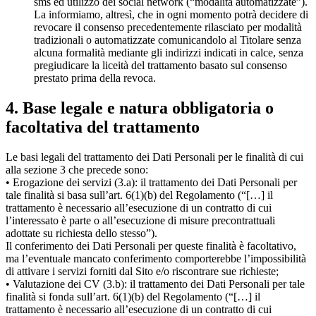
sms ed utilizzo dei social network (“modalità automatizzate”).
La informiamo, altresì, che in ogni momento potrà decidere di
revocare il consenso precedentemente rilasciato per modalità
tradizionali o automatizzate comunicandolo al Titolare senza
alcuna formalità mediante gli indirizzi indicati in calce, senza
pregiudicare la liceità del trattamento basato sul consenso
prestato prima della revoca.
4. Base legale e natura obbligatoria o
facoltativa del trattamento
Le basi legali del trattamento dei Dati Personali per le finalità di cui
alla sezione 3 che precede sono:
• Erogazione dei servizi (3.a): il trattamento dei Dati Personali per
tale finalità si basa sull’art. 6(1)(b) del Regolamento (“[…] il
trattamento è necessario all’esecuzione di un contratto di cui
l’interessato è parte o all’esecuzione di misure precontrattuali
adottate su richiesta dello stesso”).
Il conferimento dei Dati Personali per queste finalità è facoltativo,
ma l’eventuale mancato conferimento comporterebbe l’impossibilità
di attivare i servizi forniti dal Sito e/o riscontrare sue richieste;
• Valutazione dei CV (3.b): il trattamento dei Dati Personali per tale
finalità si fonda sull’art. 6(1)(b) del Regolamento (“[…] il
trattamento è necessario all’esecuzione di un contratto di cui