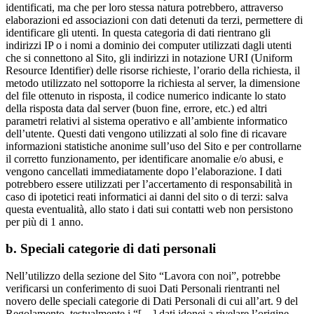
identificati, ma che per loro stessa natura potrebbero, attraverso
elaborazioni ed associazioni con dati detenuti da terzi, permettere di
identificare gli utenti. In questa categoria di dati rientrano gli
indirizzi IP o i nomi a dominio dei computer utilizzati dagli utenti
che si connettono al Sito, gli indirizzi in notazione URI (Uniform
Resource Identifier) delle risorse richieste, l’orario della richiesta, il
metodo utilizzato nel sottoporre la richiesta al server, la dimensione
del file ottenuto in risposta, il codice numerico indicante lo stato
della risposta data dal server (buon fine, errore, etc.) ed altri
parametri relativi al sistema operativo e all’ambiente informatico
dell’utente. Questi dati vengono utilizzati al solo fine di ricavare
informazioni statistiche anonime sull’uso del Sito e per controllarne
il corretto funzionamento, per identificare anomalie e/o abusi, e
vengono cancellati immediatamente dopo l’elaborazione. I dati
potrebbero essere utilizzati per l’accertamento di responsabilità in
caso di ipotetici reati informatici ai danni del sito o di terzi: salva
questa eventualità, allo stato i dati sui contatti web non persistono
per più di 1 anno.
b. Speciali categorie di dati personali
Nell’utilizzo della sezione del Sito “Lavora con noi”, potrebbe
verificarsi un conferimento di suoi Dati Personali rientranti nel
novero delle speciali categorie di Dati Personali di cui all’art. 9 del
Regolamento, testualmente i “[…] dati idonei a rivelare l’origine