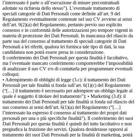
l’interessato è parte o all’esecuzione di misure precontrattuali
adottate su richiesta dello stesso”). L’eventuale trattamento di
speciali categorie di Dati Personali come definite all’art. 9 del
Regolamento eventualmente contenute nel suo CV avviene ai sensi
dell’art. 9(2)(a) del Regolamento, pertanto previo suo esplicito
consenso e in conformità delle autorizzazioni pro tempore vigenti in
materia di protezione dei Dati Personali. In mancanza del rilascio da
parte sua del consenso al trattamento di speciali categorie di Dati
Personali a lei riferiti, qualora lei fornisca tale tipo di dati, la sua
candidatura non potrà essere presa in considerazione.
Il conferimento dei Dati Personali per questa finalità è facoltativo,
ma l’eventuale mancato conferimento comporterebbe l’impossibilità
di analizzare il suo CV e/o di contattarla per programmare eventuali
colloqui;
• Adempimento di obblighi di legge (3.c): il trattamento dei Dati
Personali per tale finalità si fonda sull’art. 6(1)(c) del Regolamento
(“[…] il trattamento è necessario per adempiere un obbligo legale al
quale è soggetto il titolare del trattamento”); • Marketing (3.d): il
trattamento dei Dati Personali per tale finalità si fonda sul rilascio del
suo consenso ai sensi dell’art. 6(1)(a) del Regolamento (“[…]
l’interessato ha espresso il consenso al trattamento dei propri dati
personali per una o più specifiche finalità”). Il conferimento dei suoi
Dati Personali per questa finalità è quindi del tutto facoltativo e non
pregiudica la fruizione dei servizi. Qualora desiderasse opporsi al
trattamento dei suoi Dati Personali per la finalità di marketing, potrà