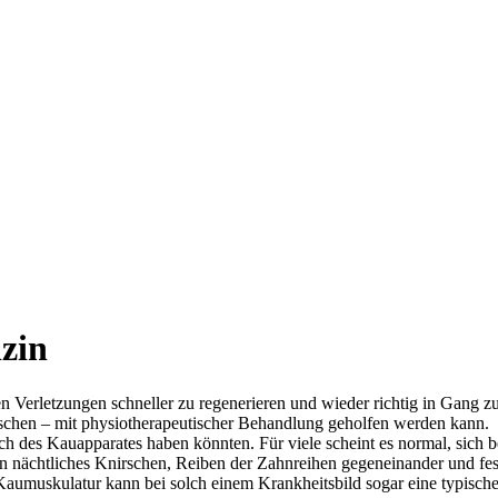
zin
ren Verletzungen schneller zu regenerieren und wieder richtig in Gang 
schen – mit physiotherapeutischer Behandlung geholfen werden kann.
ich des Kauapparates haben könnten. Für viele scheint es normal, sic
n nächtliches Knirschen, Reiben der Zahnreihen gegeneinander und fes
Kaumuskulatur kann bei solch einem Krankheitsbild sogar eine typisch