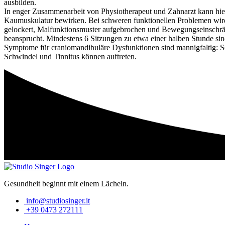
ausbilden.
In enger Zusammenarbeit von Physiotherapeut und Zahnarzt kann hier
Kaumuskulatur bewirken. Bei schweren funktionellen Problemen wird 
gelockert, Malfunktionsmuster aufgebrochen und Bewegungseinschrän
beansprucht. Mindestens 6 Sitzungen zu etwa einer halben Stunde si
Symptome für craniomandibuläre Dysfunktionen sind mannigfaltig:
Schwindel und Tinnitus können auftreten.
Gesundheit beginnt mit einem Lächeln.
info@studiosinger.it
+39 0473 272111